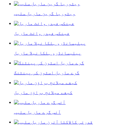
ویٹوریا گرین ماربل سلیب
فینکس فیدر وائٹ ماربل
پیلیسانڈرو ہلکا نیلا ماربل
گرے ماربل اسٹون کی پینٹنگ
کیفے میلانج براؤن ماربل
آئس گرے ماربل سلیب