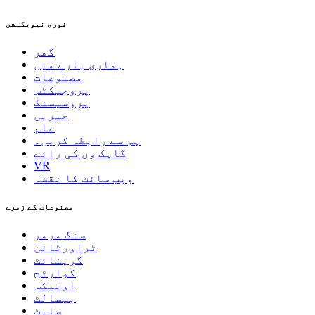
فوری نیویگیشن
گھر
ہماری بارے ميں
مصنوعات
پروجیکٹس
پروسیسنگ
خبریں
علم
ہم سے رابطہ کریں۔
گاہک وں کی رائے
VR
ویب سائٹ کا نقشہ
مصنوعات کے زمرے
سنگ مرمر
ٹراورٹائن
گرینائٹ
کوارٹج
اونیکس
بیسالٹ
سلیٹ