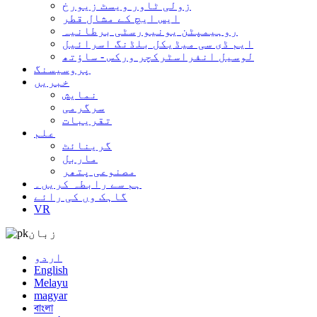
زولی ٹاور ویسٹ زیورخ
ایس ایچ کے مشال قطر
روہیمپٹن یونیورسٹی برطانیہ
ایم ڈی سی میڈیکل بلڈنگ اسرائیل
لوسیل انفراسٹرکچر ورکس - ساؤتھ
پروسیسنگ
خبریں
نمایش
سرگرمی
تقریبات
علم
گرینائٹ
ماربل
مصنوعی پتھر
ہم سے رابطہ کریں۔
گاہک وں کی رائے
VR
زبان
اردو
English
Melayu
magyar
বাংলা