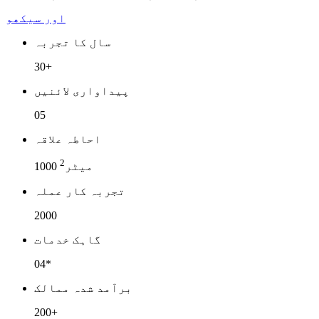
اور سيکھو
سال کا تجربہ
30+
پیداواری لائنیں
05
احاطہ علاقہ
2
1000 میٹر
تجربہ کار عملہ
2000
گاہک خدمات
04*
برآمد شدہ ممالک
200+