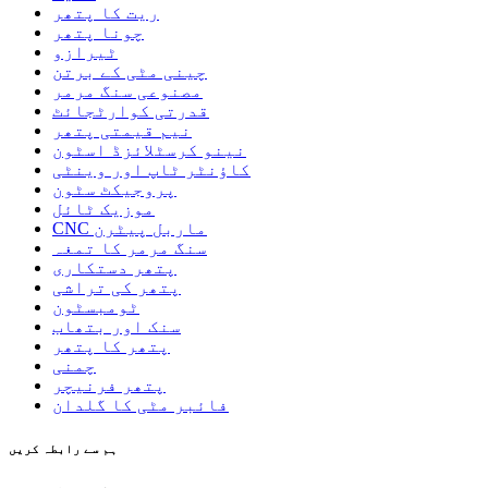
ریت کا پتھر
چونا پتھر
ٹیرازو
چینی مٹی کے برتن
مصنوعی سنگ مرمر
قدرتی کوارٹجائٹ
نیم قیمتی پتھر
نینو کرسٹلائزڈ اسٹون
کاؤنٹر ٹاپ اور وینٹی
پروجیکٹ سٹون
موزیک ٹائل
CNC ماربل پیٹرن
سنگ مرمر کا تمغہ
پتھر دستکاری
پتھر کی تراشی
ٹومبسٹون
سنک اور بتھاب
پتھر کا پتھر
چمنی
پتھر فرنیچر
فائبر مٹی کا گلدان
ہم سے رابطہ کریں