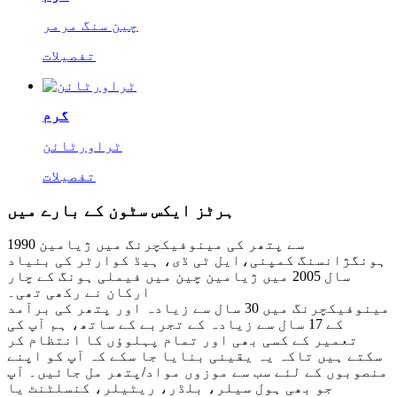
چین سنگ مرمر
تفصیلات
گرم
ٹراورٹائن
تفصیلات
ہرٹز ایکس سٹون کے بارے میں
1990 سے پتھر کی مینوفیکچرنگ میں ژیامین
ہونگژانسنگ کمپنی،ایل ٹی ڈی، ہیڈ کوارٹر کی بنیاد
سال 2005 میں ژیامین چین میں فیملی ہونگ کے چار
ارکان نے رکھی تھی۔
مینوفیکچرنگ میں 30 سال سے زیادہ اور پتھر کی برآمد
کے 17 سال سے زیادہ کے تجربے کے ساتھ، ہم آپ کی
تعمیر کے کسی بھی اور تمام پہلوؤں کا انتظام کر
سکتے ہیں تاکہ یہ یقینی بنایا جا سکے کہ آپ کو اپنے
منصوبوں کے لئے سب سے موزوں مواد/پتھر مل جائیں۔ آپ
جو بھی ہول سیلر، بلڈر، ریٹیلر، کنسلٹنٹ یا