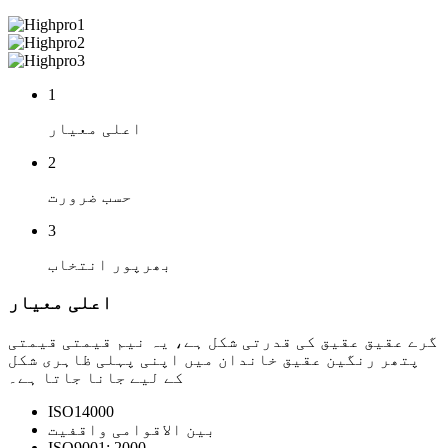
1
اعلی معیار
2
حسب ضرورت
3
بھرپور انتخاب
اعلی معیار
گرے عقیق عقیق کی قدرتی شکل ہے، یہ نیم قیمتی قیمتی
پتھر رنگین عقیق خاندان میں اپنی پہلی ظاہری شکل
کے لیے جانا جاتا ہے۔
ISO14000
بین الاقوامی واقفیت
ISO9001: 2000