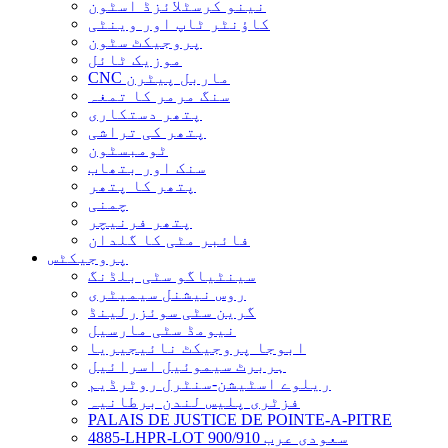
نینو کرسٹلائزڈ اسٹون
کاؤنٹر ٹاپ اور وینٹی
پروجیکٹ سٹون
موزیک ٹائل
CNC ماربل پیٹرن
سنگ مرمر کا تمغہ
پتھر دستکاری
پتھر کی تراشی
ٹومبسٹون
سنک اور بتھاب
پتھر کا پتھر
چمنی
پتھر فرنیچر
فائبر مٹی کا گلدان
پروجیکٹس
سینٹیاگو سٹی بلڈنگ
روس نیشنل سیمیٹری
گرین سٹی سوئزرلینڈ
نیومڈ سٹی مارسیل
ابوجا پروجیکٹ نائیجیریا
ہربرٹ سیموئیل اسرائیل
ریلوے اسٹیشن-سنٹرل روٹرڈیم
فزٹری پلیس لندن برطانیہ
PALAIS DE JUSTICE DE POINTE-A-PITRE
4885-LHPR-LOT 900/910 سعودی عرب