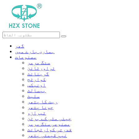
گھر
ہماری بارے ميں
مصنوعات
سنگ مرمر
ٹراورٹائن
گرینائٹ
کوارٹج
اونیکس
بیسالٹ
سلیٹ
ریت کا پتھر
چونا پتھر
ٹیرازو
چینی مٹی کے برتن
مصنوعی سنگ مرمر
قدرتی کوارٹجائٹ
نیم قیمتی پتھر