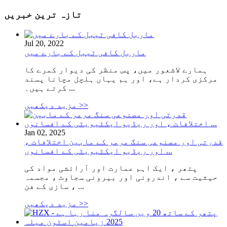
تازہ ترین خبریں
Jul 20, 2022
ماربل کافی ٹیبل کے بارے میں
ہمارے لاشعور میں، پس منظر کی دیوار کمرے کا
مرکزی کردار ہے، اور ہم یہاں ہلچل مچانا پسند
کرتے ہیں۔ ...
مزید دیکھیں >>
Jan 02, 2025
قدرتی اور مصنوعی سنگ مرمر کے مابین اختلافات ،
اور ریڈیو ایکٹیویٹی کے افسانوں ...
پتھر ، ایک اہم عمارت اور آرائشی مواد کی
حیثیت سے ، اندرونی اور بیرونی سجاوٹ ، مجسمہ
سازی کے فن ، ...
مزید دیکھیں >>