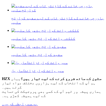
باورچی خانے کے کاؤنٹر ٹاپ کے لیے سفید کوارٹج
سلیب
کلکتہ وائٹ کوارٹج پتھر کا سلیب
سفید کوارٹج پتھر کا سلیب
سپر وائٹ کوارٹزائٹ/ماربل
HZX سٹون کے ساتھ شروع کرنے کے لیے تیار ہیں؟
یہاں
ہم آپ کے انتخاب کے لیے ہزاروں مختلف مواد تیار
کرتے ہیں۔
ہماری پیشہ ور ٹیم آپ کے کسی بھی پروجیکٹ کی حمایت
کے لیے ہمیشہ کھڑی ہے۔
ہم سے رابطہ کریں۔