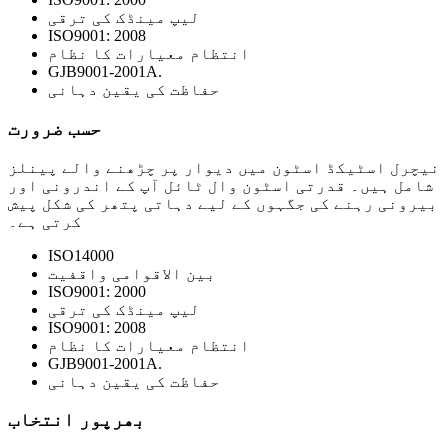
لیپ مینڈک کی ترقی
ISO9001: 2008
انتظام معیارات کا نظام
GJB9001-2001A.
حفاظت کی یقین دہانی
حسب ضرورت
نیچرل اسٹیکڈ اسٹون میں دیوار پر چڑھنے والے پینلز
شامل ہیں۔ قدرتی اسٹون وال ٹائل آپ کے اندرونی اور
بیرونی رہنے کی جگہوں کے لیے دہاتی پتھر کی شکل پیش
کرتی ہے۔
ISO14000
بین الاقوامی واقفیت
ISO9001: 2000
لیپ مینڈک کی ترقی
ISO9001: 2008
انتظام معیارات کا نظام
GJB9001-2001A.
حفاظت کی یقین دہانی
بھرپور انتخاب