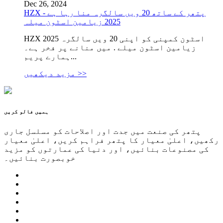
Dec 26, 2024
HZX پتھر کے ساتھ 20 ویں سالگرہ منا رہا ہے -
2025 زیامین اسٹون میلہ
HZX اسٹون کمپنی کو اپنی 20 ویں سالگرہ 2025
زیامین اسٹون میلے . میں منانے پر فخر ہے۔
ہمارے پریم...
مزید دیکھیں >>
ہمیں فالو کریں
پتھر کی صنعت میں جدت اور اصلاحات کو مسلسل جاری
رکھیں، اعلیٰ معیار کا پتھر فراہم کریں، اعلیٰ معیار
کی مصنوعات بنائیں، اور دنیا کی عمارتوں کو مزید
خوبصورت بنائیں۔