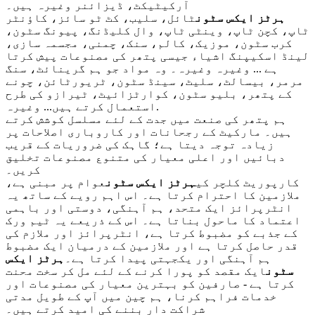
آرکیٹیکٹ، ڈیزائنر وغیرہ ہیں۔
ہرٹز ایکس سٹون
ٹائل، سلیب، کٹ ٹو سائز، کاؤنٹر
ٹاپ، کچن ٹاپ، وینٹی ٹاپ، وال کلیڈنگ، پیونگ سٹون،
کرب سٹون، موزیک، کالم، سنک، چمنی، مجسمہ سازی،
لینڈ اسکیپنگ اشیاء جیسی پتھر کی مصنوعات پیش کرتا
ہے ... وغیرہ وغیرہ۔ وہ مواد جو ہم گرینائٹ، سنگ
مرمر، بیسالٹ، سلیٹ، سینڈ سٹون، ٹریورٹائن، چونے
کے پتھر، بلیو سٹون، کوارٹزائیٹ، ٹیرازو کی طرح
استعمال کرتے ہیں... وغیرہ.
ہم پتھر کی صنعت میں جدت کے لئے مسلسل کوشش کرتے
ہیں۔ مارکیٹ کے رجحانات اور کاروباری اصلاحات پر
زیادہ توجہ دیتا ہے؛ گاہک کی ضروریات کے قریب
دبائیں اور اعلی معیار کی متنوع مصنوعات تخلیق
کریں۔
کارپوریٹ کلچر کی
ہرٹز ایکس سٹون
عوام پر مبنی ہے،
ملازمین کا احترام کرتا ہے۔ اس اہم رویے کے ساتھ یہ
انٹرپرائز ایک متحد، ہم آہنگی، دوستی اور باہمی
اعتماد کا ماحول بناتا ہے۔ اس کے ذریعے یہ ٹیم ورک
کے جذبے کو مضبوط کرتا ہے، انٹرپرائز اور ملازم کی
قدر حاصل کرتا ہے اور ملازمین کے درمیان ایک مضبوط
ہم آہنگی اور یکجہتی پیدا کرتا ہے۔
ہرٹز ایکس
سٹون
ایک مقصد کو پورا کرنے کے لئے مل کر سخت محنت
کرتا ہے - صارفین کو بہترین معیار کی مصنوعات اور
خدمات فراہم کرنا، ہم چین میں آپ کے طویل مدتی
شراکت دار بننے کی امید کرتے ہیں۔