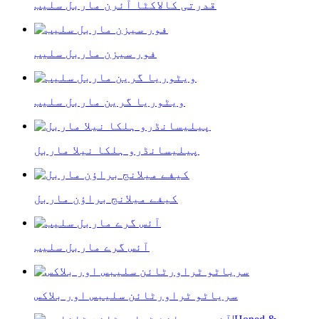
قدرتی کالاکٹا آئرن ماربل سلیب
فور سیزن ماربل سلیب
ویٹوریا گرین ماربل سلیب
پیلیسانڈرو ہلکا نیلا ماربل
کیفے میلانج براؤن ماربل
آئس گرے ماربل سلیب
سریاٹو ٹراورٹائن سلیبس اور بلاکس