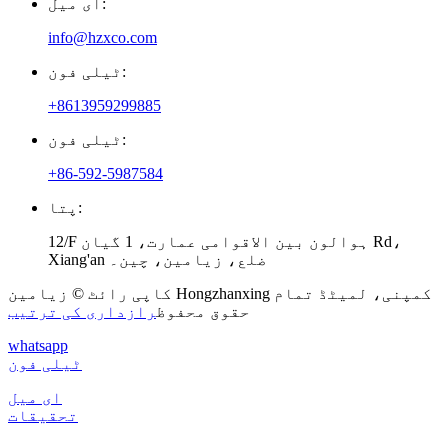
ای میل:
info@hzxco.com
ٹیلی فون:
+8613959299885
ٹیلی فون:
+86-592-5987584
پتا:
12/F ہوالون بین الاقوامی عمارت، 1 گیان Rd،
Xiang'an ضلع، زیامین، چین۔
کاپی رائٹ © زیامین Hongzhanxing کمپنی، لمیٹڈ تمام
حقوق محفوظ
رازداری کی ترتیب
whatsapp
ٹیلی فون
ای میل
تحقیقات