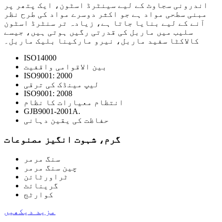
اندرونی سجاوٹ کے لیے سینٹرڈ اسٹون، ایک پتھر پر
مبنی سطحی مواد ہے جو اکثر دوسرے مواد کی طرح نظر
آنے کے لیے بنایا جاتا ہے، زیادہ تر سنٹرڈ اسٹون
سلیب میں ماربل کی قدرتی رگیں ہوتی ہیں، جیسے
کالاکٹا سفید ماربل، نیرو مارکینا بلیک ماربل۔
ISO14000
بین الاقوامی واقفیت
ISO9001: 2000
لیپ مینڈک کی ترقی
ISO9001: 2008
انتظام معیارات کا نظام
GJB9001-2001A.
حفاظت کی یقین دہانی
گرم، شہوت انگیز مصنوعات
سنگ مرمر
چین سنگ مرمر
ٹراورٹائن
گرینائٹ
کوارٹج
مزید دیکھیں