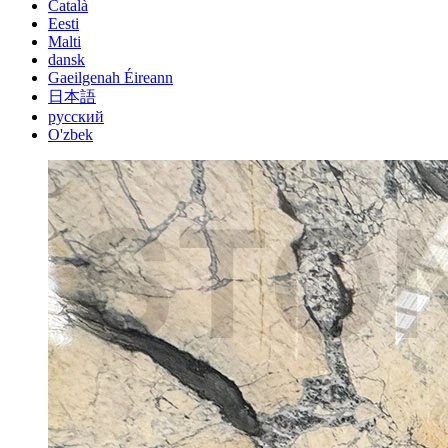
Català
Eesti
Malti
dansk
Gaeilgenah Éireann
日本語
русский
O'zbek