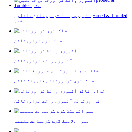
آئیوری وائٹ ٹراورٹائن ٹائلیں|Honed & Tumbled
ختم
خاکستری ٹراورٹائن
آئیوری وائٹ ٹراورٹائن
خاکستری ٹراورٹائن فلورنگ ٹائل
ٹراورٹائن آئیوری وائٹ ٹراورٹائن
نیو اٹلانٹک گرے گرینائٹ سلیبس